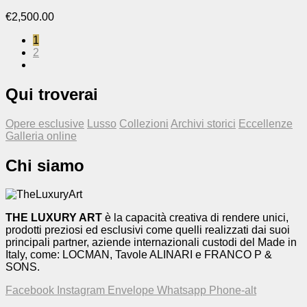
€
2,500.00
1
2
Qui troverai
Opere esclusive
Lusso
Collezioni
Archivi storici
Eccellenze
Galleria online
Chi siamo
THE LUXURY ART
è la capacità creativa di rendere unici,
prodotti preziosi ed esclusivi come quelli realizzati dai suoi
principali partner, aziende internazionali custodi del Made in
Italy, come: LOCMAN, Tavole ALINARI e FRANCO P &
SONS.
Facebook
Instagram
Envelope
Whatsapp
Phone-alt